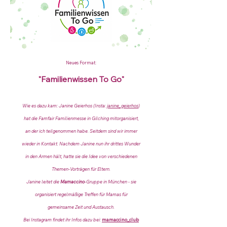
Neues Format:
"Familienwissen To Go"
Wie es dazu kam: Janine Geierhos (Insta:
janine_geierhos
)
hat die Famfair Familienmesse in Gilching mitorganisiert,
an der ich teilgenommen habe. Seitdem sind wir immer
wieder in Kontakt. Nachdem Janine nun ihr drittes Wunder
in den Armen hält, hatte sie die Idee von verschiedenen
Themen-Vorträgen für Eltern.
Janine leitet die
Mamaccino
-Gruppe in München - sie
organisiert regelmäßige Treffen für Mamas für
gemeinsame Zeit und Austausch.
Bei Instagram findet ihr Infos dazu bei:
mamaccino_club