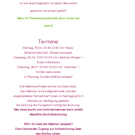
Ich war direkt begeistert von dieser Idee und bin
gespannt, wie es euch gefällt!
Wenn ihr Themenwünsche habt, dann immer her
damit!
Termine:
Montag, 15.06. 20:30-21:30 Uhr: Baby-
&Kleinkindschlaf - Wissen kompakt
Dienstag, 30.06. 9:00-10:00 Uhr: Beikost-Wissen +
Erste Hilfe Basics
Dienstag, 28.07. 09:00-10:00 Uhr: Abstillen +
Stillen reduzieren
in Planung: Kindernotfälle kompakt
Die Webinare finden online via Zoom statt.
Das Webinar wird aufgezeichnet und den
angemeldeten Teilnehmer*innen im Nachgang für 3
Monate zur Verfügung gestellt.
Die Zahlung der Kursgebühr erfolgt bei Buchung.
Wer vorab bucht und nicht teilnehmen kann, erhält
ebenfalls die Aufzeichnung.
NEU: Du hast das Webinar verpasst?
Dann buche den Zugang zur Aufzeichnung über
den Button unten.